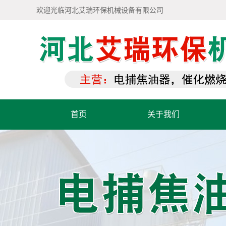
欢迎光临河北艾瑞环保机械设备有限公司
首页
关于我们