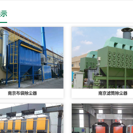
展示
南京布袋除尘器
南京滤筒除尘器