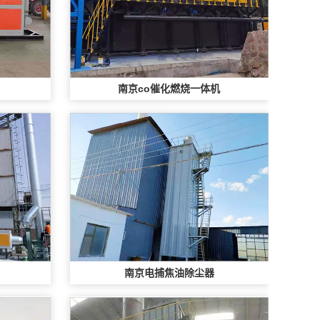
南京co催化燃烧一体机
南京电捕焦油除尘器