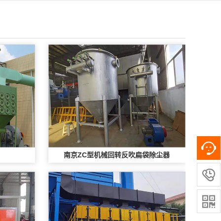
南京ZC型机械回转反吹扁袋除尘器

