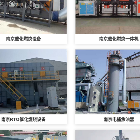
南京催化燃烧设备
南京催化燃烧一体机
南京RTO催化燃烧设备
南京电捕焦油器