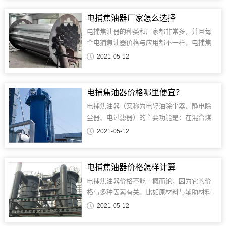
剩余电荷引发触电危险。比如使用接地棒将
设备接地，接地电阻要符合安全标准。......
电捕焦油器厂家怎么选择
电捕焦油器的种类和厂家都非常多，并且每
个电捕焦油器价格与应用都不一样，电捕焦
油器厂家所生产出的产品与优势也各不相
2021-05-12
同，那么我们如何在众多电捕焦油器厂家与
产品中选择合适我们自己的电捕焦油器
那？......
电捕焦油器价格哪里便宜？
电捕焦油器（又称为电轻油除尘器、静电除
尘器、电过滤器）的主要功能是：在混合煤
气攻击炉的生产过程中，使用烟煤的加油站
2021-05-12
常设置电除尘器（除焦油设备），以降低煤
气中的焦油含量。......
电捕焦油器价格怎样计算
电捕焦油器价格​不能一概而论，因为它的价
格与多种因素有关。比如原材料与辅助材料
价格，根据烟气温度不同所使用的材质也各
2021-05-12
不相同。......