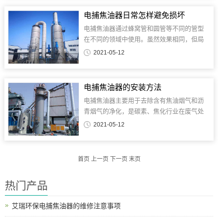
电捕焦油器日常怎样避免损坏
电捕焦油器通过蜂窝管和圆管等不同的管型
在不同的领域中使用。虽然效果相同，但局
部应用和使用方法不同。......
2021-05-12
电捕焦油器的安装方法
​电捕焦油器主要用于去除含有焦油烟气和沥
青烟气的净化，是碳素、焦化行业在废气处
理领域的标准配置。......
2021-05-12
首页 上一页 下一页 末页
热门产品
艾瑞环保电捕焦油器的维修注意事项