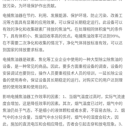
放污染，为环境保护作出贡献。
电捕焦油器在节约、利用、发展能源、保护环境、防止污染、改善工
况等方面具有显著的应用效果，可以保证长期稳定运行。此设备可以
有效的净化和收集碳素厂排放的焦油气。在处理相同体积废气的条件
下，具有体积小、焦油回收率高的优点。电捕焦油效率可达到99%。
在不需要二次净化和收集的情况下，净化气体排放标准有效，可以达
到国家的排放要求标准。
电捕焦油器是碳素、焦化等工业企业中使用的一种大型除尘除焦油的
设备，是一种常见的商品。因此，要多方面重视设备的调查，设备的
安装调试也要到位，操作人员要重视技术人员的培训，一延长除尘设
备的使用寿命，保证设备其长期稳定的运行。对购买它的用户达到理
想的使用效果和使用目的。
影响电捕焦油器工作效率的因素：1、当烟气温度过高时，实际气流速
度会增加，这是降低效率的因素。其次，烟气温度已过时，烟气中的
焦油仍处于气态，不是细小的液体颗粒或者水雾，不容易去除。2、烟
气中的水分含量，当烟气中水分较多时，烟气中的湿度会较大，因
此，施加的直流电压和会相应降低，否者会引起击穿和放电现象。3、